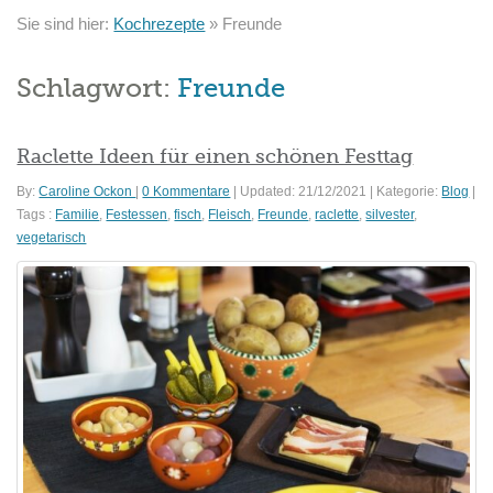
Sie sind hier:
Kochrezepte
»
Freunde
Schlagwort:
Freunde
Raclette Ideen für einen schönen Festtag
By:
Caroline Ockon
|
0 Kommentare
|
Updated: 21/12/2021
|
Kategorie:
Blog
|
Tags :
Familie
,
Festessen
,
fisch
,
Fleisch
,
Freunde
,
raclette
,
silvester
,
vegetarisch