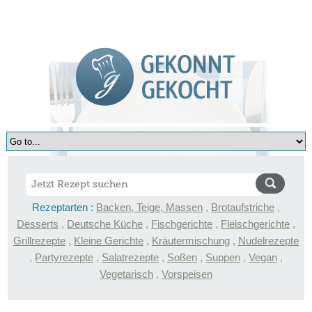
Rezeptarten :
Backen, Teige, Massen
,
Brotaufstriche
,
Desserts
,
Deutsche Küche
,
Fischgerichte
,
Fleischgerichte
,
Grillrezepte
,
Kleine Gerichte
,
Kräutermischung
,
Nudelrezepte
,
Partyrezepte
,
Salatrezepte
,
Soßen
,
Suppen
,
Vegan
,
Vegetarisch
,
Vorspeisen