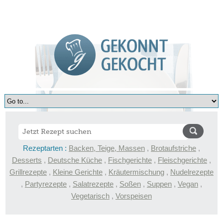
Rezeptarten :
Backen, Teige, Massen
,
Brotaufstriche
,
Desserts
,
Deutsche Küche
,
Fischgerichte
,
Fleischgerichte
,
Grillrezepte
,
Kleine Gerichte
,
Kräutermischung
,
Nudelrezepte
,
Partyrezepte
,
Salatrezepte
,
Soßen
,
Suppen
,
Vegan
,
Vegetarisch
,
Vorspeisen