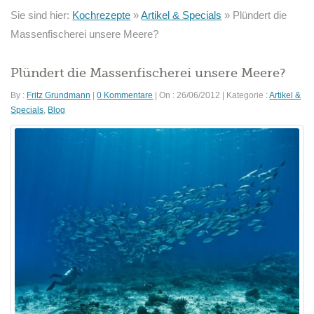
Sie sind hier:
Kochrezepte
»
Artikel & Specials
»
Plündert die
Massenfischerei unsere Meere?
Plündert die Massenfischerei unsere Meere?
By :
Fritz Grundmann
|
0 Kommentare
|
On : 26/06/2012
|
Kategorie :
Artikel &
Specials
,
Blog