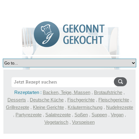
Rezeptarten :
Backen, Teige, Massen
,
Brotaufstriche
,
Desserts
,
Deutsche Küche
,
Fischgerichte
,
Fleischgerichte
,
Grillrezepte
,
Kleine Gerichte
,
Kräutermischung
,
Nudelrezepte
,
Partyrezepte
,
Salatrezepte
,
Soßen
,
Suppen
,
Vegan
,
Vegetarisch
,
Vorspeisen