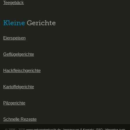
Teegebäck
Kleine
Gerichte
Eierspeisen
Geflügelgerichte
Hackfleischgerichte
Kartoffelgerichte
Pilzgerichte
Schnelle Rezepte
© 2006 - 2025
www.gekonntgekocht.de
|
Impressum & Kontakt
|
FAQ
|
Hinweise zum