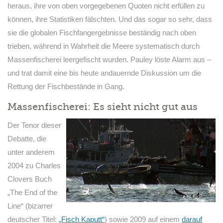
heraus, ihre von oben vorgegebenen Quoten nicht erfüllen zu
können, ihre Statistiken fälschten. Und das sogar so sehr, dass
sie die globalen Fischfangergebnisse beständig nach oben
trieben, während in Wahrheit die Meere systematisch durch
Massenfischerei leergefischt wurden. Pauley löste Alarm aus –
und trat damit eine bis heute andauernde Diskussion um die
Rettung der Fischbestände in Gang.
Massenfischerei: Es sieht nicht gut aus
Der Tenor dieser
Debatte, die
unter anderem
2004 zu Charles
Clovers Buch
„The End of the
Line“ (bizarrer
deutscher Titel:
„Fisch Kaputt“
) sowie 2009 auf einem
darauf