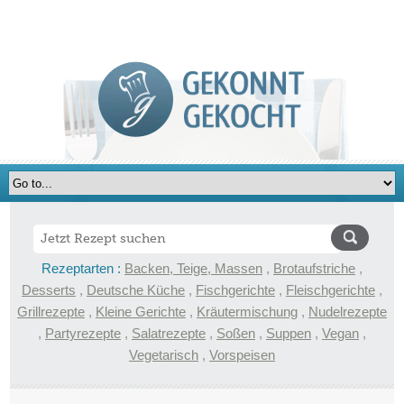
Rezeptarten :
Backen, Teige, Massen
,
Brotaufstriche
,
Desserts
,
Deutsche Küche
,
Fischgerichte
,
Fleischgerichte
,
Grillrezepte
,
Kleine Gerichte
,
Kräutermischung
,
Nudelrezepte
,
Partyrezepte
,
Salatrezepte
,
Soßen
,
Suppen
,
Vegan
,
Vegetarisch
,
Vorspeisen