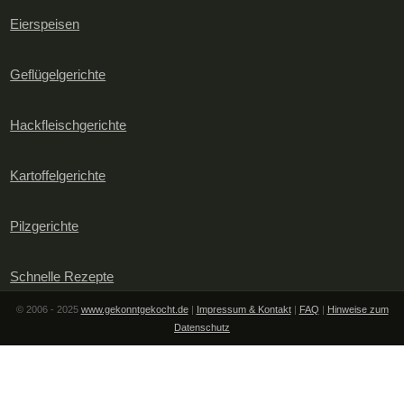
Eierspeisen
Geflügelgerichte
Hackfleischgerichte
Kartoffelgerichte
Pilzgerichte
Schnelle Rezepte
© 2006 - 2025
www.gekonntgekocht.de
|
Impressum & Kontakt
|
FAQ
|
Hinweise zum
Datenschutz