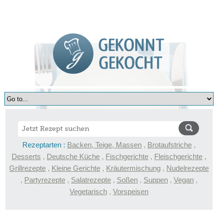
Rezeptarten :
Backen, Teige, Massen
,
Brotaufstriche
,
Desserts
,
Deutsche Küche
,
Fischgerichte
,
Fleischgerichte
,
Grillrezepte
,
Kleine Gerichte
,
Kräutermischung
,
Nudelrezepte
,
Partyrezepte
,
Salatrezepte
,
Soßen
,
Suppen
,
Vegan
,
Vegetarisch
,
Vorspeisen