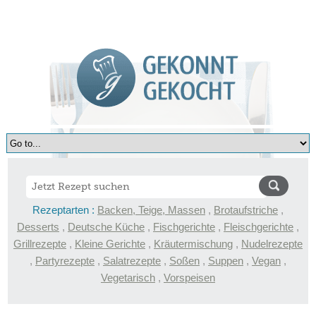
Rezeptarten :
Backen, Teige, Massen
,
Brotaufstriche
,
Desserts
,
Deutsche Küche
,
Fischgerichte
,
Fleischgerichte
,
Grillrezepte
,
Kleine Gerichte
,
Kräutermischung
,
Nudelrezepte
,
Partyrezepte
,
Salatrezepte
,
Soßen
,
Suppen
,
Vegan
,
Vegetarisch
,
Vorspeisen