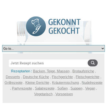
Rezeptarten :
Backen, Teige, Massen
,
Brotaufstriche
,
Desserts
,
Deutsche Küche
,
Fischgerichte
,
Fleischgerichte
,
Grillrezepte
,
Kleine Gerichte
,
Kräutermischung
,
Nudelrezepte
,
Partyrezepte
,
Salatrezepte
,
Soßen
,
Suppen
,
Vegan
,
Vegetarisch
,
Vorspeisen