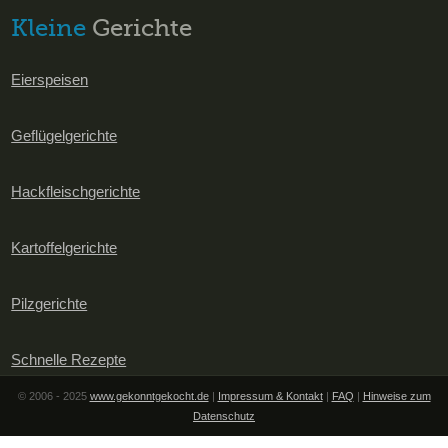
Kleine
Gerichte
Eierspeisen
Geflügelgerichte
Hackfleischgerichte
Kartoffelgerichte
Pilzgerichte
Schnelle Rezepte
© 2006 - 2025
www.gekonntgekocht.de
|
Impressum & Kontakt
|
FAQ
|
Hinweise zum
Datenschutz