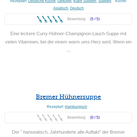
Rezeptart:
Deutsche Küche
,
Geflügel
,
Klare Suppen
,
Suppen
Küche:
Asiatisch
,
Deutsch
Bewertung:
(5 /
5
)
Eine leckere Curry-Hühner-Champignon-Lauch-Suppe mit
vielen Vitaminen, bei der einem warm ums Herz wird. Wenn ein
...
Weiterlesen
Bremer Hühnersuppe
Rezeptart:
Hamburgisch
Bewertung:
(0 /
5
)
Der " hanseatisch, Jahrhunderte alte Auftakt" der Bremer