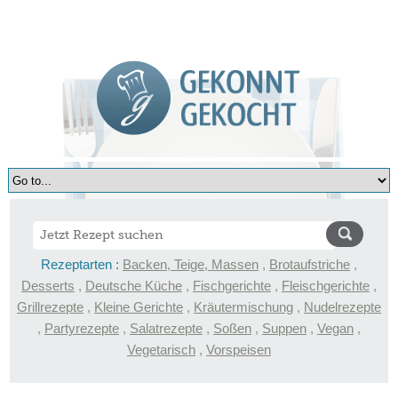
Rezeptarten :
Backen, Teige, Massen
,
Brotaufstriche
,
Desserts
,
Deutsche Küche
,
Fischgerichte
,
Fleischgerichte
,
Grillrezepte
,
Kleine Gerichte
,
Kräutermischung
,
Nudelrezepte
,
Partyrezepte
,
Salatrezepte
,
Soßen
,
Suppen
,
Vegan
,
Vegetarisch
,
Vorspeisen