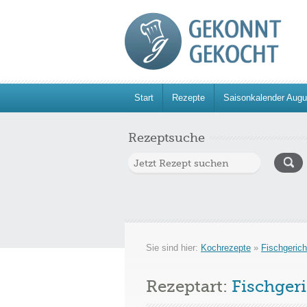
Start
Rezepte
Saisonkalender Augu
Rezeptsuche
Sie sind hier:
Kochrezepte
»
Fischgerich
Rezeptart:
Fischger