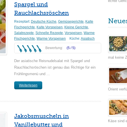
echte Geric
Spargel und
Rauchlachsröschen
Neue
Rezeptart:
Deutsche Küche
,
Gemüsegerichte
,
Kalte
Fischgerichte
,
Kalte Vorspeisen
,
Kleine Gerichte
,
Salatrezepte
,
Schnelle Rezepte
,
Vorspeisen
,
Warme
Fischgerichte
,
Warme Vorspeisen
Küche:
Asiatisch
Bewertung:
(5 /
5
)
mal keine Ze
Der asiatische Reisnudelsalat mit Spargel und
Rauchlachsröschen ist genau das Richtige für ein
Frühlingsmenü und ...
Weiterlesen
Orient verf
Jakobsmuscheln in
Käse sind e
Vanillebutter und