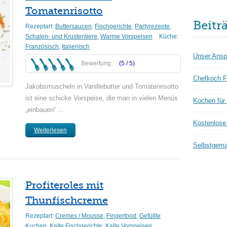
Tomatenrisotto
Beitr
Rezeptart:
Buttersaucen
,
Fischgerichte
,
Partyrezepte
,
Schalen- und Krustentiere
,
Warme Vorspeisen
Küche:
Französisch
,
Italienisch
Unser Ansp
Bewertung:
(5 /
5
)
Chefkoch F
Jakobsmuscheln in Vanillebutter und Tomatenrisotto
ist eine schicke Vorspeise, die man in vielen Menüs
Kochen für
„einbauen“ ...
Kostenlose 
Weiterlesen
Selbstgema
Profiteroles mit
Thunfischcreme
Rezeptart:
Cremes / Mousse
,
Fingerfood
,
Gefüllte
Kuchen
,
Kalte Fischgerichte
,
Kalte Vorspeisen
,