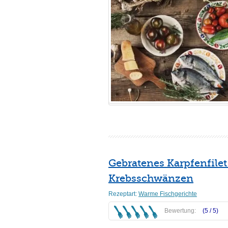
Gebratenes Karpfenfile
Krebsschwänzen
Rezeptart:
Warme Fischgerichte
Bewertung:
(5 /
5
)