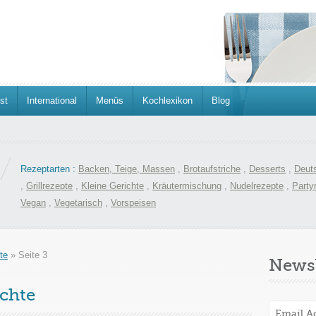
st
International
Menüs
Kochlexikon
Blog
Rezeptarten :
Backen, Teige, Massen
,
Brotaufstriche
,
Desserts
,
Deut
,
Grillrezepte
,
Kleine Gerichte
,
Kräutermischung
,
Nudelrezepte
,
Party
Vegan
,
Vegetarisch
,
Vorspeisen
te
»
Seite 3
Newsl
ichte