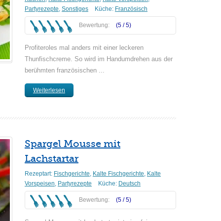
Partyrezepte
,
Sonstiges
Küche:
Französisch
Bewertung:
(5 /
5
)
Profiteroles mal anders mit einer leckeren
Thunfischcreme. So wird im Handumdrehen aus der
berühmten französischen ...
Weiterlesen
Spargel Mousse mit
Lachstartar
Rezeptart:
Fischgerichte
,
Kalte Fischgerichte
,
Kalte
Vorspeisen
,
Partyrezepte
Küche:
Deutsch
Bewertung:
(5 /
5
)