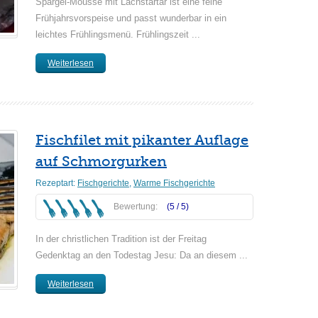
Spargel-Mousse mit Lachstartar ist eine feine
Frühjahrsvorspeise und passt wunderbar in ein
leichtes Frühlingsmenü. Frühlingszeit ...
Weiterlesen
Fischfilet mit pikanter Auflage
auf Schmorgurken
Rezeptart:
Fischgerichte
,
Warme Fischgerichte
Bewertung:
(5 /
5
)
In der christlichen Tradition ist der Freitag
Gedenktag an den Todestag Jesu: Da an diesem ...
Weiterlesen