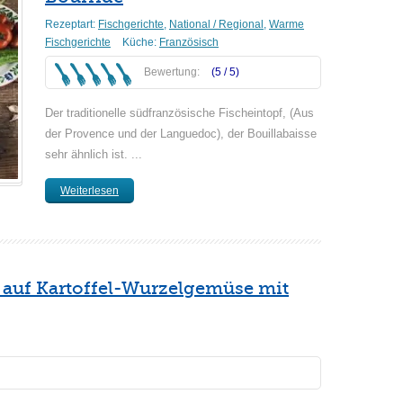
Rezeptart:
Fischgerichte
,
National / Regional
,
Warme
Fischgerichte
Küche:
Französisch
Bewertung:
(5 /
5
)
Der traditionelle südfranzösische Fischeintopf, (Aus
der Provence und der Languedoc), der Bouillabaisse
sehr ähnlich ist. ...
Weiterlesen
t auf Kartoffel-Wurzelgemüse mit