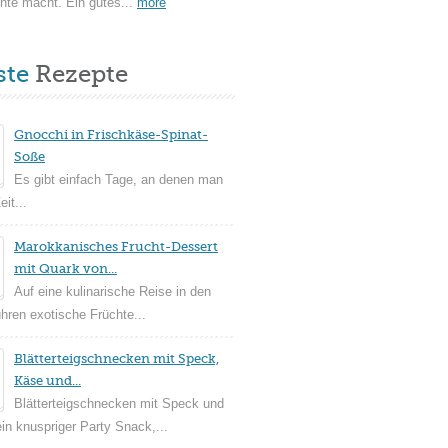
hte macht. Ein gutes...
more
ste
Rezepte
Gnocchi in Frischkäse-Spinat-
Soße
Es gibt einfach Tage, an denen man
it...
Marokkanisches Frucht-Dessert
mit Quark von...
Auf eine kulinarische Reise in den
ühren exotische Früchte...
Blätterteigschnecken mit Speck,
Käse und...
Blätterteigschnecken mit Speck und
in knuspriger Party Snack,...