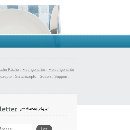
sche Küche
,
Fischgerichte
,
Fleischgerichte
rezepte
,
Salatrezepte
,
Soßen
,
Suppen
,
etter