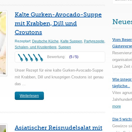
Kalte Gurken-Avocado-Suppe
Neue
mit Krabben, Dill und
Croutons
Vom Reser
Rezeptart:
Deutsche Küche
,
Kalte Suppen
,
Partyrezepte
,
Gästeverw
Schalen- und Krustentiere
,
Suppen
Reservieru
Bewertung:
(5 /
5
)
organisator
Lange Zeit 
Unser Rezept für eine kalte Gurken-Avocado-Suppe
mit Krabben, Dill und knusprigen Croutons ist genau
Wie integr
das ...
tägliche...
Vitex agnus
Weiterlesen
Jahrhundert
more
Die 5 wich
Gewürze si
Asiatischer Reisnudelsalat mit