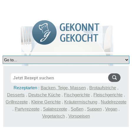
Rezeptarten :
Backen, Teige, Massen
,
Brotaufstriche
,
Desserts
,
Deutsche Küche
,
Fischgerichte
,
Fleischgerichte
,
Grillrezepte
,
Kleine Gerichte
,
Kräutermischung
,
Nudelrezepte
,
Partyrezepte
,
Salatrezepte
,
Soßen
,
Suppen
,
Vegan
,
Vegetarisch
,
Vorspeisen