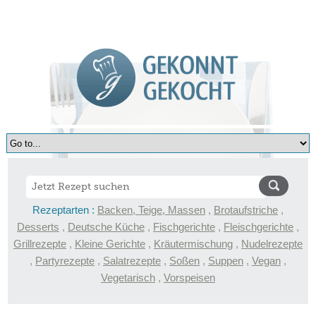
Rezeptarten :
Backen, Teige, Massen
,
Brotaufstriche
,
Desserts
,
Deutsche Küche
,
Fischgerichte
,
Fleischgerichte
,
Grillrezepte
,
Kleine Gerichte
,
Kräutermischung
,
Nudelrezepte
,
Partyrezepte
,
Salatrezepte
,
Soßen
,
Suppen
,
Vegan
,
Vegetarisch
,
Vorspeisen