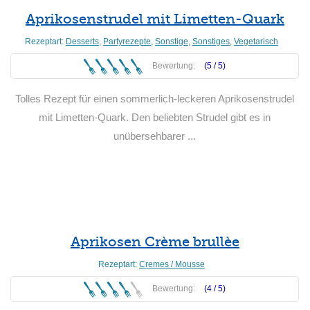
Aprikosenstrudel mit Limetten-Quark
Rezeptart:
Desserts
,
Partyrezepte
,
Sonstige
,
Sonstiges
,
Vegetarisch
Bewertung:
(5 /
5
)
Tolles Rezept für einen sommerlich-leckeren Aprikosenstrudel
mit Limetten-Quark. Den beliebten Strudel gibt es in
unübersehbarer ...
Weiterlesen
Aprikosen Crème brullèe
Rezeptart:
Cremes / Mousse
Bewertung:
(4 /
5
)